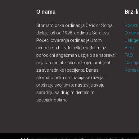
O nama
Brzi l
Stomatološka ordinacija Cerić dr Sonja
Početn
djeluje još od 1998. godinu u Sarajevu.
O nam
Počeci otvaranja ordinacije u tom
Usluge
periodu su bili vrlo teški, međutim uz
Blog
porodični angažman uspjelo se napraviti
FAQ
prijatan i prijateljski nastrojen ambijent
Galerij
za sve radnike i pacijente. Danas,
Kontak
stomatološka ordinacija se razvija i
proširuje svoj tim te nastavlja svoju
saradnju sa drugim dentalnim
specijalnostima.