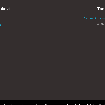
inkovi
Tan
Dvadeset godina
a
Januar
a
a
t
Sva prava zadržana. 2018
Tann - Stomatološka ordinacija Cerić Dr. Sonj