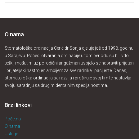
O nama
Stomatološka ordinacija Cerić dr Sonja djeluje još od 1998. godinu
u Sarajevu. Počeci otvaranja ordinacije u tom periodu su bili vrlo
teški, međutim uz porodični angažman uspjelo se napraviti prijatan
i prijateljski nastrojen ambijent za sve radnike i pacijente. Danas,
stomatološka ordinacija se razvija i proširuje svoj tim te nastavlja
svoju saradnju sa drugim dentalnim specijalnostima.
Brzi linkovi
Početna
O nama
Usluge