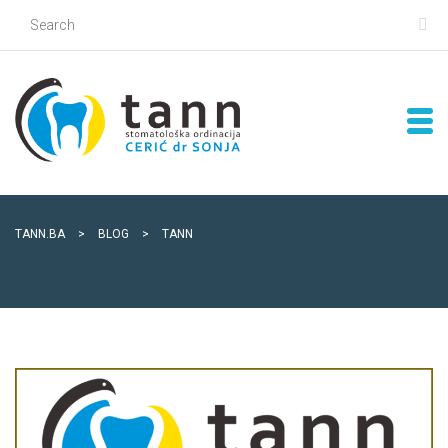
TANN.BA
>
BLOG
>
TANN