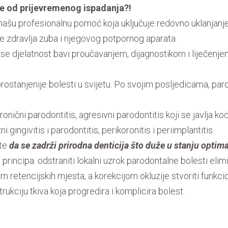
be od prijevremenog ispadanja?!
ašu profesionalnu pomoć koja uključuje redovno uklanjanje 
 zdravlja zuba i njegovog potpornog aparata.
 se djelatnost bavi proučavanjem, dijagnostikom i liječenj
ostanjenije bolesti u svijetu. Po svojim posljedicama, par
ronični parodontitis, agresivni parodontitis koji se javlja kod
 gingivitis i parodontitis, perikoronitis i periimplantitis.
ste
da se zadrži prirodna denticija što duže u stanju optim
a principa: odstraniti lokalni uzrok parodontalne bolesti el
jom retencijskih mjesta, a korekcijom okluzije stvoriti funkc
trukciju tkiva koja progredira i komplicira bolest.