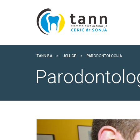
TANN.BA
>
USLUGE
>
PARODONTOLOGIJA
Parodontolog