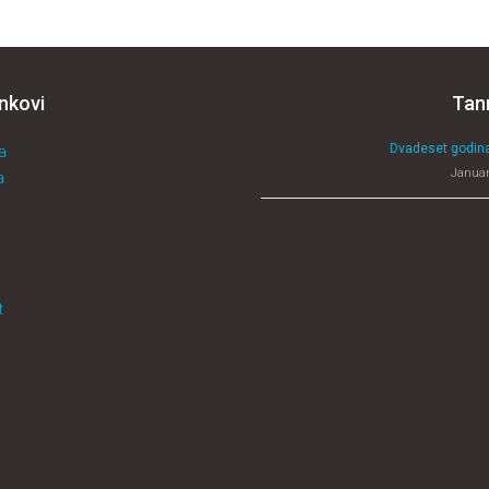
inkovi
Tan
Dvadeset godina
a
Januar
a
a
t