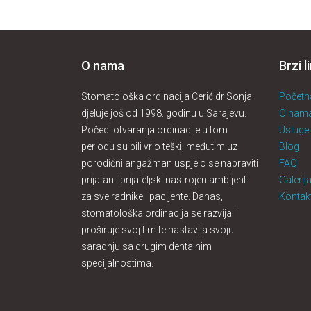
O nama
Brzi l
Stomatološka ordinacija Cerić dr Sonja
Početn
djeluje još od 1998. godinu u Sarajevu.
O nam
Počeci otvaranja ordinacije u tom
Usluge
periodu su bili vrlo teški, međutim uz
Blog
porodični angažman uspjelo se napraviti
FAQ
prijatan i prijateljski nastrojen ambijent
Galerij
za sve radnike i pacijente. Danas,
Kontak
stomatološka ordinacija se razvija i
proširuje svoj tim te nastavlja svoju
saradnju sa drugim dentalnim
specijalnostima.