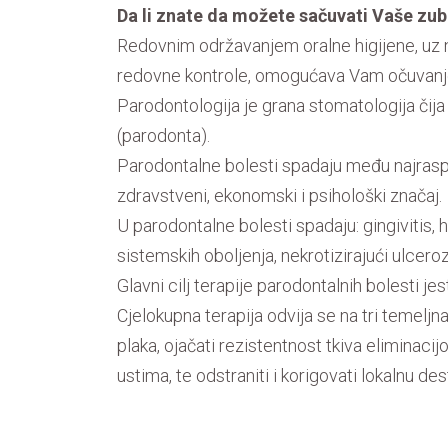
Da li znate da možete sačuvati Vaše zu
Redovnim održavanjem oralne higijene, uz n
redovne kontrole, omogućava Vam očuvanje
Parodontologija je grana stomatologija čija
(parodonta).
Parodontalne bolesti spadaju među najraspr
zdravstveni, ekonomski i psihološki značaj.
U parodontalne bolesti spadaju: gingivitis, h
sistemskih oboljenja, nekrotizirajući ulcerozni
Glavni cilj terapije parodontalnih bolesti je
Cjelokupna terapija odvija se na tri temeljn
plaka, ojačati rezistentnost tkiva eliminaci
ustima, te odstraniti i korigovati lokalnu des