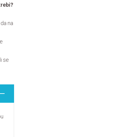
trebi?
 da na
je
i se
bu