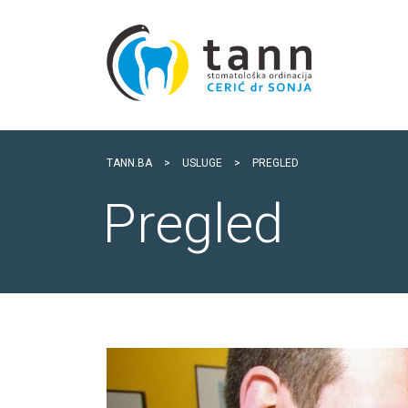
TANN.BA
>
USLUGE
>
PREGLED
Pregled