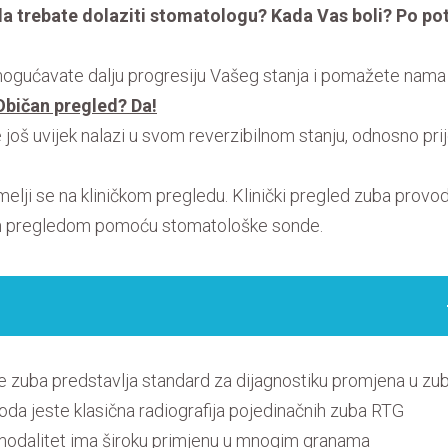
a trebate dolaziti stomatologu? Kada Vas boli? Po po
ućavate dalju progresiju Vašeg stanja i pomažete nama
Običan pregled? Da!
 se još uvijek nalazi u svom reverzibilnom stanju, odnosno pri
lji se na kliničkom pregledu. Klinički pregled zuba provod
nim pregledom pomoću stomatološke sonde.
 zuba predstavlja standard za dijagnostiku promjena u zu
oda jeste klasična radiografija pojedinačnih zuba RTG
 modalitet ima široku primjenu u mnogim granama