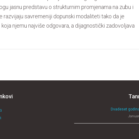
ogu jasnu predstavu o strukturnim promjenama na zubu i
 razvijaju savremeniji dopunski modaliteti tako da je
koja njemu najviše odgovara, a dijagnostički zadovoljava
inkovi
Tan
Dvadeset godina
a
Januar
a