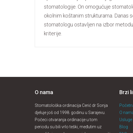
stomatologije. On omogućuje stomatol
okolnim koštanim strukturama. Danas se
stomatologu ostavljen na izbor metodu 
kriterije.
O nama
Brzi l
Stomatološka ordinacija Cerić dr Sonja
Početn
djeluje još od 1998. godinu u Sarajevu.
O nam
Počeci otvaranja ordinacije u tom
Usluge
periodu su bili vrlo teški, međutim uz
Blog