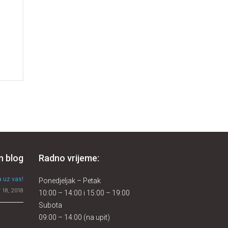
n blog
Radno vrijeme:
 uz vas!
Ponedjeljak – Petak
 18, 2018
10:00 – 14:00 i 15:00 – 19:00
Subota
09:00 – 14:00 (na upit)