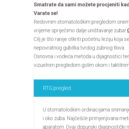
Smatrate da sami možete procjeniti kad
Varate se!
Redovnim stomatološkim pregledom onemog
vrijeme spriječimo dalje uništavanje zuba!
Cilj je što ranije otkriti početnu leziju koja
nepovratnog gubitka tvrdog zubnog tkiva.
Osnovna i vodeća metoda u dijagnostici teme
vizuelnim pregledom golim okom i taktil
RTG pregled
U stomatološkim ordinacijama snimanje
i oko zuba. Najčešće primjenjivana met
aparatom. Ovaj dopunski dijagnostički