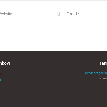
inkovi
Tan
Dvadeset godina
a
Januar
a
a