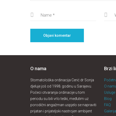
O nama
Brzi l
Stomatološka ordinacija Cerić dr Sonja
Početn
djeluje još od 1998. godinu u Sarajevu.
O nam
Počeci otvaranja ordinacije u tom
Usluge
periodu su bili vrlo teški, međutim uz
Blog
porodični angažman uspjelo se napraviti
FAQ
prijatan i prijateljski nastrojen ambijent
Galerij