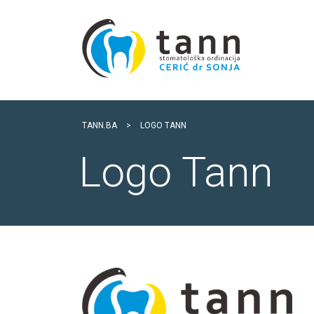
TANN.BA
>
LOGO TANN
Logo Tann